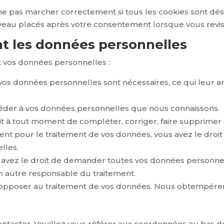
ne pas marcher correctement si tous les cookies sont dés
uveau placés après votre consentement lorsque vous revisi
nt les données personnelles
t vos données personnelles :
 vos données personnelles sont nécessaires, ce qui leur a
accéder à vos données personnelles que nous connaissons.
droit à tout moment de compléter, corriger, faire supprim
nt pour le traitement de vos données, vous avez le dro
lles.
us avez le droit de demander toutes vos données personne
 un autre responsable du traitement.
s opposer au traitement de vos données. Nous obtempérer
ontacter. Veuillez vous référer aux coordonnées au bas de