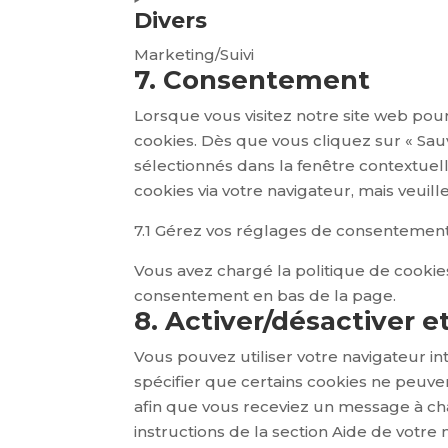
maps
Divers
to
service
Marketing/Suivi
youtube
7. Consentement
Consent
to
Lorsque vous visitez notre site web pou
service
cookies. Dès que vous cliquez sur « Sau
divers
sélectionnés dans la fenêtre contextuell
cookies via votre navigateur, mais veuil
7.1 Gérez vos réglages de consentemen
Vous avez chargé la politique de cookies
consentement en bas de la page.
8. Activer/désactiver e
Vous pouvez utiliser votre navigateur
spécifier que certains cookies ne peuven
afin que vous receviez un message à cha
instructions de la section Aide de votre 