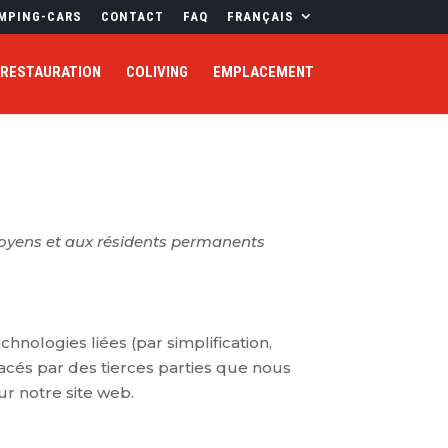
MPING-CARS
CONTACT
FAQ
FRANÇAIS
RESTAURATION
COLIVING
EMPLACEMENT
citoyens et aux résidents permanents
echnologies liées (par simplification,
acés par des tierces parties que nous
r notre site web.