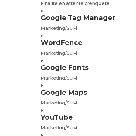
service
Finalité en attente d’enquête
wpml
Consent
Google Tag Manager
to
service
Marketing/Suivi
divi-
Consent
(elegant-
WordFence
to
themes)
service
Marketing/Suivi
google-
Consent
tag-
Google Fonts
to
manager
service
Marketing/Suivi
wordfence
Consent
Google Maps
to
service
Marketing/Suivi
google-
Consent
fonts
YouTube
to
service
Marketing/Suivi
google-
Consent